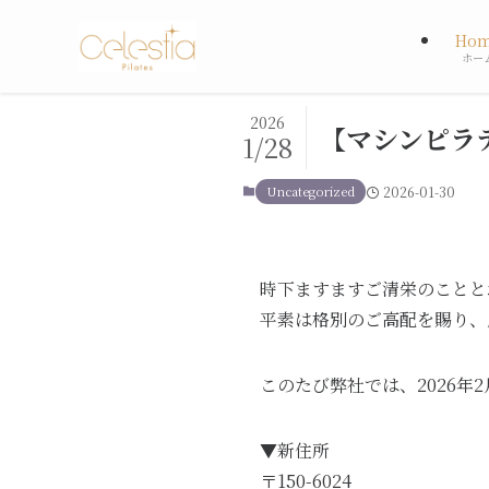
ホーム
Uncategorized
Ho
ホー
2026
【マシンピラテ
1/28
Uncategorized
2026-01-30
時下ますますご清栄のことと
平素は格別のご高配を賜り、
このたび弊社では、2026年
▼新住所
〒150-6024