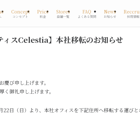
me
Concept
Price
Stores
FAQ
News
Reccru
ム
コンセプト
料金
店舗一覧
よくある質問
お知らせ
採用情報
ィスCelestia】本社移転のお知らせ
お慶び申し上げます。
厚く御礼申し上げます。
2月22日（日）より、本社オフィスを下記住所へ移転する運び