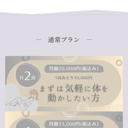
― 通常プラン
―