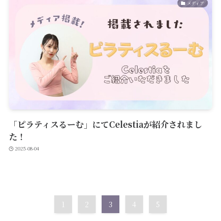
メディア
「ピラティスるーむ」にてCelestiaが紹介されまし
た！
2025-08-04
1
2
3
4
5